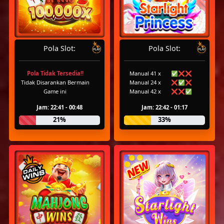
Pola Slot:
Pola Slot:
Pola Tidak Tersedia!!
Manual 41 x
✅❌❌
Tidak Disarankan Bermain
Manual 24 x
❌✅❌
Game ini
Manual 42 x
❌❌✅
Jam: 22:41 - 00:48
Jam: 22:42 - 01:17
21%
33%