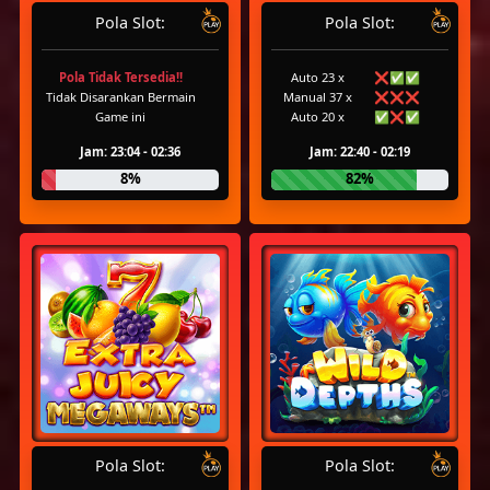
Pola Slot:
Pola Slot:
Pola Tidak Tersedia!!
Auto 23 x
❌✅✅
Tidak Disarankan Bermain
Manual 37 x
❌❌❌
Game ini
Auto 20 x
✅❌✅
Jam: 23:04 - 02:36
Jam: 22:40 - 02:19
8%
82%
Pola Slot:
Pola Slot: