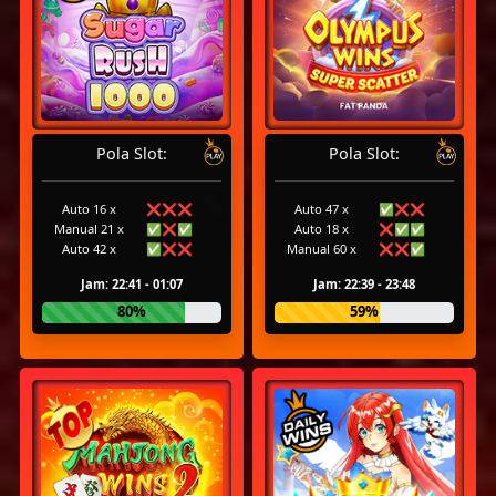
Pola Slot:
Pola Slot:
Auto 16 x
❌❌❌
Auto 47 x
✅❌❌
Manual 21 x
✅❌✅
Auto 18 x
❌✅✅
Auto 42 x
✅❌❌
Manual 60 x
❌❌✅
Jam: 22:41 - 01:07
Jam: 22:39 - 23:48
80%
59%