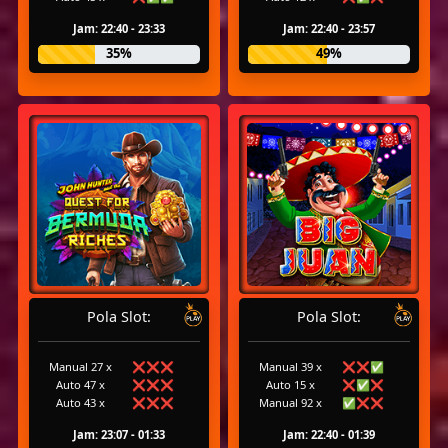
Jam: 22:40 - 23:33
Jam: 22:40 - 23:57
35%
49%
Pola Slot:
Pola Slot:
Manual 27 x
❌❌❌
Manual 39 x
❌❌✅
Auto 47 x
❌❌❌
Auto 15 x
❌✅❌
Auto 43 x
❌❌❌
Manual 92 x
✅❌❌
Jam: 23:07 - 01:33
Jam: 22:40 - 01:39