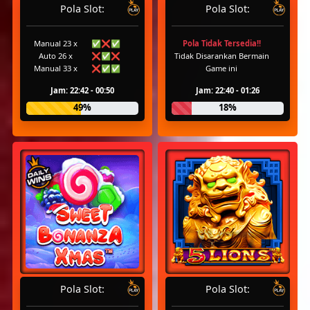
Pola Slot:
Pola Slot:
Manual 23 x
✅❌✅
Pola Tidak Tersedia!!
Auto 26 x
❌✅❌
Tidak Disarankan Bermain
Manual 33 x
❌✅✅
Game ini
Jam: 22:42 - 00:50
Jam: 22:40 - 01:26
49%
18%
Pola Slot:
Pola Slot: