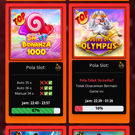
Pola Slot:
Pola Slot:
Pola Tidak Tersedia!!
Auto 35 x
❌❌✅
Tidak Disarankan Bermain
Auto 36 x
❌✅✅
Game ini
Manual 34 x
❌✅✅
Jam: 22:39 - 01:26
Jam: 22:43 - 23:57
16%
87%