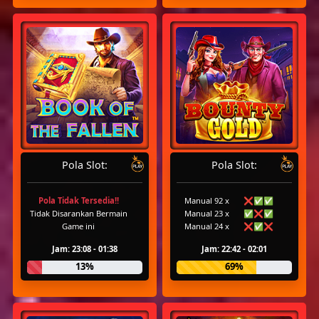
Pola Slot:
Pola Slot:
Pola Tidak Tersedia!!
Manual 92 x
❌✅✅
Tidak Disarankan Bermain
Manual 23 x
✅❌✅
Game ini
Manual 24 x
❌✅❌
Jam: 23:08 - 01:38
Jam: 22:42 - 02:01
13%
69%