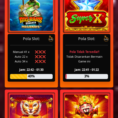
Pola Slot:
Pola Slot:
Manual 41 x
❌❌❌
Pola Tidak Tersedia!!
Auto 22 x
❌❌❌
Tidak Disarankan Bermain
Auto 34 x
❌❌❌
Game ini
Jam: 22:42 - 01:30
Jam: 22:41 - 01:22
40%
3%