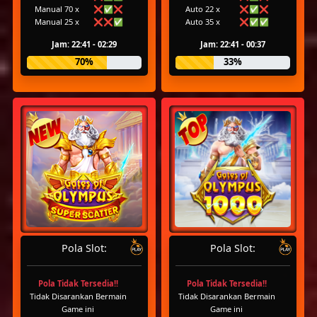
Manual 70 x
❌✅❌
Auto 22 x
❌✅❌
Manual 25 x
❌❌✅
Auto 35 x
❌✅✅
Jam: 22:41 - 02:29
Jam: 22:41 - 00:37
70%
33%
Pola Slot:
Pola Slot:
Pola Tidak Tersedia!!
Pola Tidak Tersedia!!
Tidak Disarankan Bermain
Tidak Disarankan Bermain
Game ini
Game ini