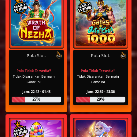
Pola Slot:
Pola Slot:
Pola Tidak Tersedia!!
Pola Tidak Tersedia!!
Tidak Disarankan Bermain
Tidak Disarankan Bermain
Game ini
Game ini
Jam: 22:42 - 01:43
Jam: 22:39 - 23:36
27%
29%