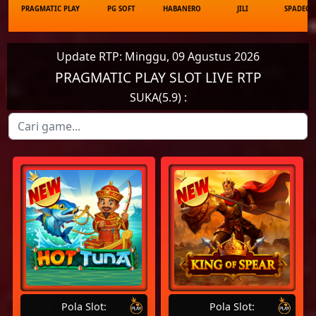
PRAGMATIC PLAY
PG SOFT
HABANERO
JILI
SPADEG
Update RTP: Minggu, 09 Agustus 2026
PRAGMATIC PLAY SLOT LIVE RTP
SUKA(5.9) :
Pola Slot:
Pola Slot: